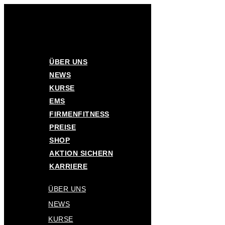
Zum
Inhalt
springen
ÜBER UNS
Unsere Kurse
NEWS
KURSE
EMS
FIRMENFITNESS
Im Bodyloft bieten wir dir ein vielfältiges Kursangebot – über 40
PREISE
Kurse pro Woche.
SHOP
ZUR AKTION
AKTION SICHERN
KARRIERE
ÜBER UNS
NEWS
KURSE