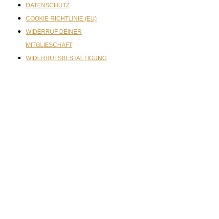
DATENSCHUTZ
COOKIE-RICHTLINIE (EU)
WIDERRUF DEINER
MITGLIESCHAFT
WIDERRUFSBESTAETIGUNG
ÖFFNUNGSZEITEN:
Montag, Mittwoch, Freitag:
09:00-22:00 Uhr
Dienstag & Donnerstag:
8:00-22:00 Uhr
Samstag: