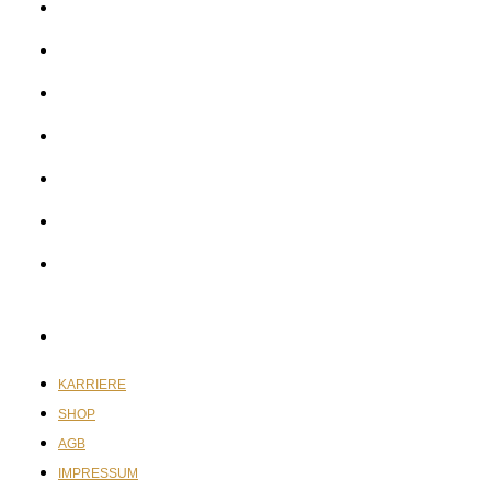
KARRIERE
SHOP
AGB
IMPRESSUM
DATENSCHUTZ
COOKIE-RICHTLINIE (EU)
WIDERRUF DEINER
MITGLIESCHAFT
WIDERRUFSBESTAETIGUNG
KARRIERE
SHOP
AGB
IMPRESSUM